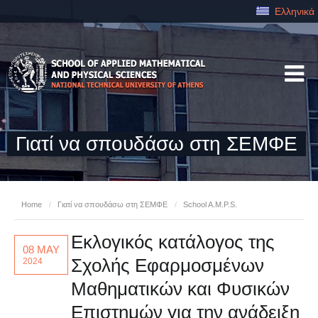
Ελληνικά
Γιατί να σπουδάσω στη ΣΕΜΦΕ
Home
/
Γιατί να σπουδάσω στη ΣΕΜΦΕ
/
School A.M.P.S.
Εκλογικός κατάλογος της
08 MAY
Σχολής Εφαρμοσμένων
2024
Μαθηματικών και Φυσικών
Επιστημών για την ανάδειξη