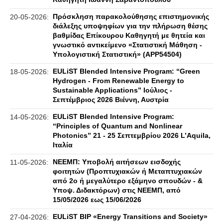
Πρόσκληση παρακολούθησης επιστημονικής
20-05-2026:
διάλεξης υποψηφίων για την πλήρωση θέσης
βαθμίδας Επίκουρου Καθηγητή με θητεία και
γνωστικό αντικείμενο «Στατιστική Μάθηση -
Υπολογιστική Στατιστική» (APP54504)
EULiST Blended Intensive Program: “Green
18-05-2026:
Hydrogen - From Renewable Energy to
Sustainable Applications” Ιούλιος -
Σεπτέμβριος 2026 Βιέννη, Αυστρία
EULiST Blended Intensive Program:
14-05-2026:
“Principles of Quantum and Nonlinear
Photonics” 21 - 25 Σεπτεμβρίου 2026 L’Aquila,
Ιταλία
ΝΕΕΜΠ: Υποβολή αιτήσεων εισδοχής
11-05-2026:
φοιτητών (Προπτυχιακών ή Μεταπτυχιακών
από 2ο ή μεγαλύτερο εξάμηνο σπουδών - &
Υποψ. Διδακτόρων) στις ΝΕΕΜΠ, από
15/05/2026 εως 15/06/2026
EULiST BIP «Energy Transitions and Society»
27-04-2026: