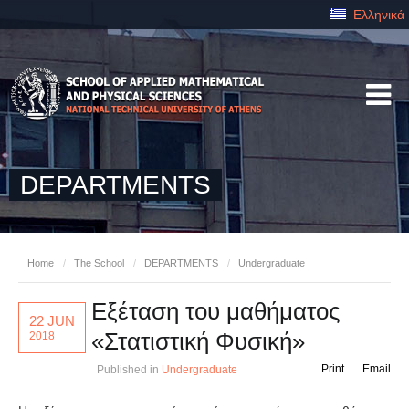
Ελληνικά
DEPARTMENTS
Home
/
The School
/
DEPARTMENTS
/
Undergraduate
Εξέταση του μαθήματος
22 JUN
«Στατιστική Φυσική»
2018
Print
Email
Published in
Undergraduate