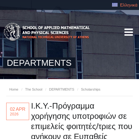
Ελληνικά
DEPARTMENTS
Home
/
The School
/
DEPARTMENTS
/
Scholarships
Ι.Κ.Υ.-Πρόγραμμα
02 APR
χορήγησης υποτροφιών σε
2026
επιμελείς φοιτητές/τριες που
ανήκουν σε Ευπαθείς