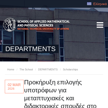
Ελληνικά
DEPARTMENTS
Home
/
The School
/
DEPARTMENTS
/
Scholarships
Προκήρυξη επιλογής
02 MAR
υποτρόφων για
2026
μεταπτυχιακές και
διδακτορικές σπουδές στο