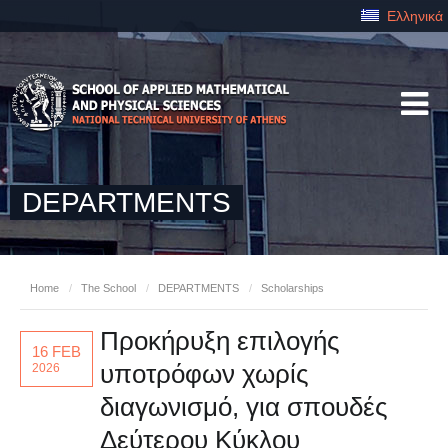
Ελληνικά
DEPARTMENTS
Home
/
The School
/
DEPARTMENTS
/
Scholarships
Προκήρυξη επιλογής
16 FEB
υποτρόφων χωρίς
2026
διαγωνισμό, για σπουδές
Δεύτερου Κύκλου