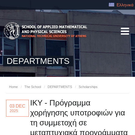
Ελληνικά
DEPARTMENTS
Home
/
The School
/
DEPARTMENTS
/
Scholarships
ΙΚΥ - Πρόγραμμα
03 DEC
χορήγησης υποτροφιών για
2025
τη συμμετοχή σε
μεταπτυχιακά προγράμματα