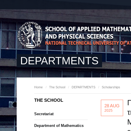
DEPARTMENTS
Home
/
The School
/
DEPARTMENTS
/
Scholarships
THE SCHOOL
28 AUG
τ
2025
Secretariat
Μ
Department of Mathematics