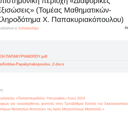
πιστημονική περιοχή «Διαφορικές
ξισώσεις» (Τομέας Μαθηματικών-
Κληροδότημα Χ. Παπακυριακόπουλου)
Pr
ublished in
Scholarships
ΞΗ ΠΑΠΑΚΥΡΙΑΚΟΠΟΥ.pdf
sifiotitas-Papakyriakopoulou_2.docx
ry:
χορήγησης «Παπασταυριδείου Υποτροφίας» έτους 2024
φιών για νεοεισαχθέντες φοιτητές στην Τριτοβάθμια Εκπ/ση του Εκκλησιαστικο
Απόρων Μεσσηνίων Φοιτητών» της Ιεράς Μητροπόλεως Μεσσηνίας »