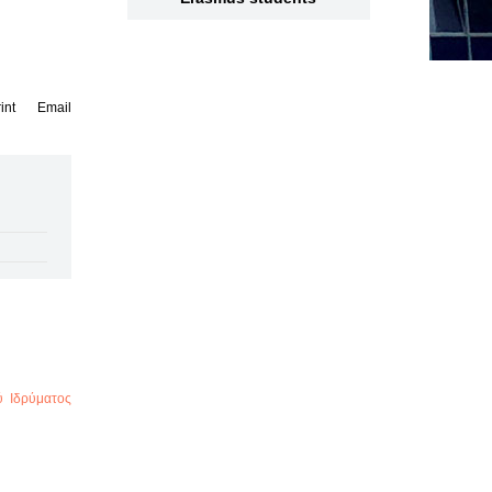
int
Email
ύ Ιδρύματος