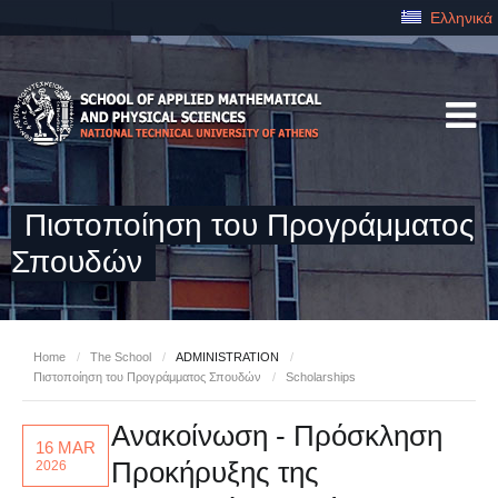
Ελληνικά
Πιστοποίηση του Προγράμματος
Σπουδών
Home
/
The School
/
ADMINISTRATION
/
Πιστοποίηση του Προγράμματος Σπουδών
/
Scholarships
Ανακοίνωση - Πρόσκληση
16 MAR
Προκήρυξης της
2026