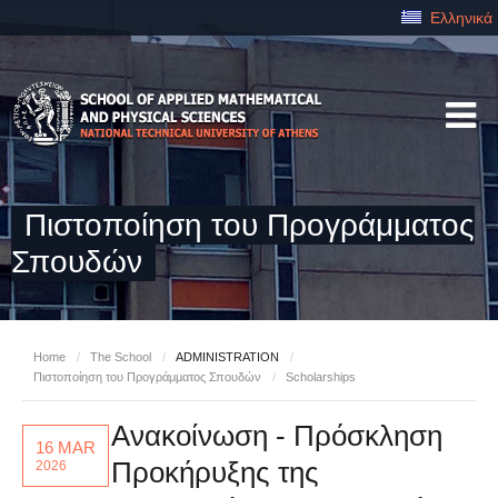
Ελληνικά
Πιστοποίηση του Προγράμματος
Σπουδών
Home
/
The School
/
ADMINISTRATION
/
Πιστοποίηση του Προγράμματος Σπουδών
/
Scholarships
Ανακοίνωση - Πρόσκληση
16 MAR
Προκήρυξης της
2026