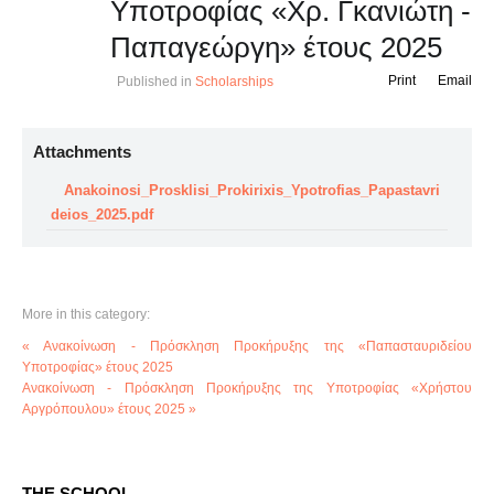
Υποτροφίας «Χρ. Γκανιώτη -
Παπαγεώργη» έτους 2025
Print
Email
Published in
Scholarships
Attachments
Anakoinosi_Prosklisi_Prokirixis_Ypotrofias_Papastavri
deios_2025.pdf
More in this category:
« Ανακοίνωση - Πρόσκληση Προκήρυξης της «Παπασταυριδείου
Υποτροφίας» έτους 2025
Ανακοίνωση - Πρόσκληση Προκήρυξης της Υποτροφίας «Χρήστου
Αργρόπουλου» έτους 2025 »
THE SCHOOL