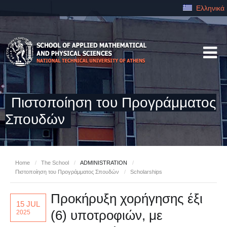
Ελληνικά
Πιστοποίηση του Προγράμματος
Σπουδών
Home
/
The School
/
ADMINISTRATION
/
Πιστοποίηση του Προγράμματος Σπουδών
/
Scholarships
Προκήρυξη χορήγησης έξι
15 JUL
(6) υποτροφιών, με
2025