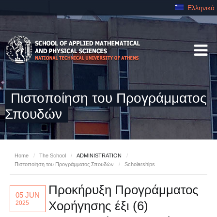
Ελληνικά
Πιστοποίηση του Προγράμματος
Σπουδών
Home
/
The School
/
ADMINISTRATION
/
Πιστοποίηση του Προγράμματος Σπουδών
/
Scholarships
Προκήρυξη Προγράμματος
05 JUN
Χορήγησης έξι (6)
2025