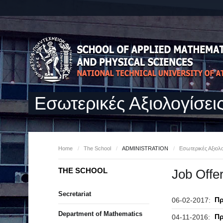
Εσωτερικές Αξιολογίσει
Home
/
The School
/
ADMINISTRATION
/
Εσωτερικές Αξιολο
THE SCHOOL
Job Offe
Secretariat
Πρ
06-02-2017:
Department of Mathematics
Πρ
04-11-2016: