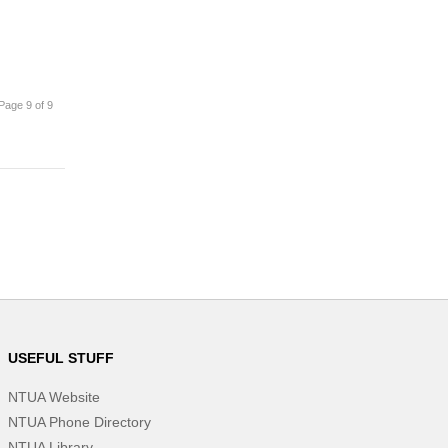
Page 9 of 9
USEFUL STUFF
NTUA Website
NTUA Phone Directory
NTUA Library