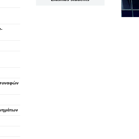
.
-
 συναφών
ανημάτων