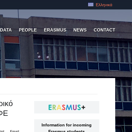
Ελληνικά
 DATA
PEOPLE
ERASMUS
NEWS
CONTACT
ρικό
ΜΦΕ
Information for incoming
Erasmus students
int
Email