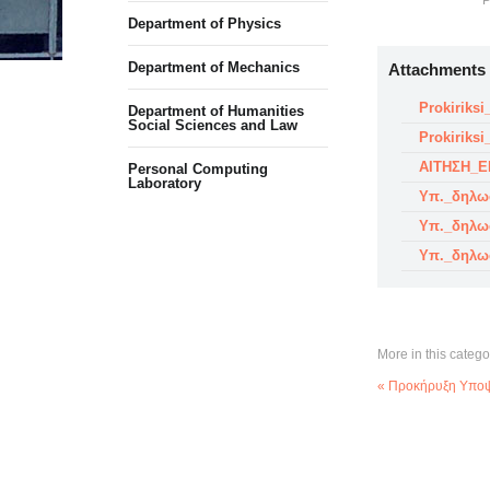
P
Department of Physics
Department of Mechanics
Attachments
Prokiriksi
Department of Humanities
Social Sciences and Law
Prokiriksi
ΑΙΤΗΣΗ_Ε
Personal Computing
Laboratory
Υπ._δηλω
Υπ._δηλω
Υπ._δηλω
More in this catego
« Προκήρυξη Υποψ