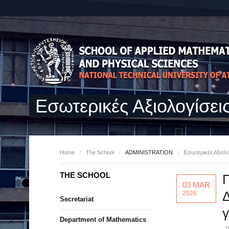
Εσωτερικές Αξιολογίσει
Home
/
The School
/
ADMINISTRATION
/
Εσωτερικές Αξιολο
THE SCHOOL
Π
03 MAR
Δ
2026
Secretariat
γ
Department of Mathematics