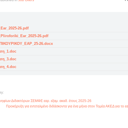
ublished in
Job Offers
_Ear_2025-26.pdf
_Pliroforiki_Ear_2025-26.pdf
ΠΙΚΟΥΡΙΚΟΥ_ΕΑΡ_25-26.docx
ση_1.doc
ση_3.doc
ση_4.doc
ry:
ηφίων Διδακτόρων ΣΕΜΦΕ εαρ. εξαμ. ακαδ. έτους 2025-26
Προκήρυξη για εντεταλμένο διδάσκοντα για ένα μήνα στον Τομέα ΑΚΕΔ για το ε