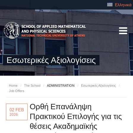
Ελληνικά
Εσωτερικές Αξιολογίσεις
Home
/
The School
/
ADMINISTRATION
/
Εσωτερικές Αξιολογίσεις
/
Job Offers
Ορθή Επανάληψη
02 FEB
Πρακτικού Επιλογής για τις
2026
θέσεις Ακαδημαϊκής