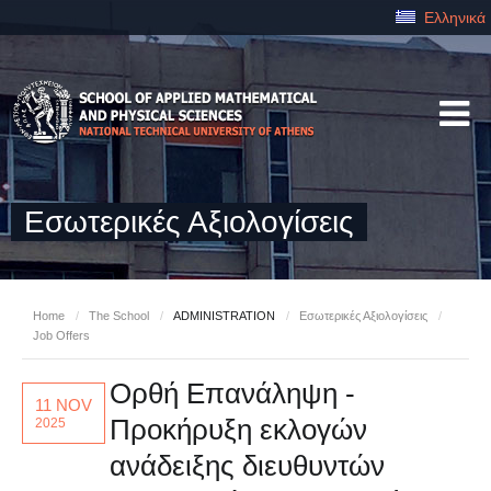
Ελληνικά
Εσωτερικές Αξιολογίσεις
Home
/
The School
/
ADMINISTRATION
/
Εσωτερικές Αξιολογίσεις
/
Job Offers
Ορθή Επανάληψη -
11 NOV
Προκήρυξη εκλογών
2025
ανάδειξης διευθυντών