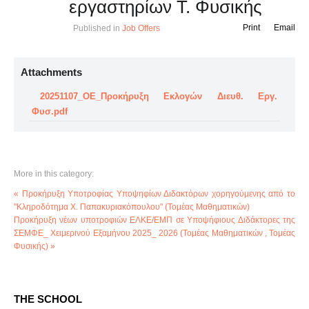
εργαστηρίων Τ. Φυσικής
Print
Email
Published in
Job Offers
Attachments
20251107_ΟΕ_Προκήρυξη Εκλογών Διευθ. Εργ.
Φυσ.pdf
More in this category:
« Προκήρυξη Υποτροφίας Υποψηφίων Διδακτόρων χορηγούμενης από το
"Κληροδότημα Χ. Παπακυριακόπουλου" (Τομέας Μαθηματικών)
Προκήρυξη νέων υποτροφιών ΕΛΚΕ/ΕΜΠ σε Υποψήφιους Διδάκτορες της
ΣΕΜΦΕ_ Xειμερινού Εξαμήνου 2025_ 2026 (Τομέας Μαθηματικών , Τομέας
Φυσικής) »
THE SCHOOL