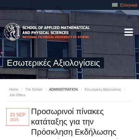
Ελληνικά
Εσωτερικές Αξιολογίσεις
Home
/
The School
/
ADMINISTRATION
/
Εσωτερικές Αξιολογίσεις
/
Job Offers
Προσωρινοί πίνακες
23 SEP
κατάταξης για την
2025
Πρόσκληση Εκδήλωσης