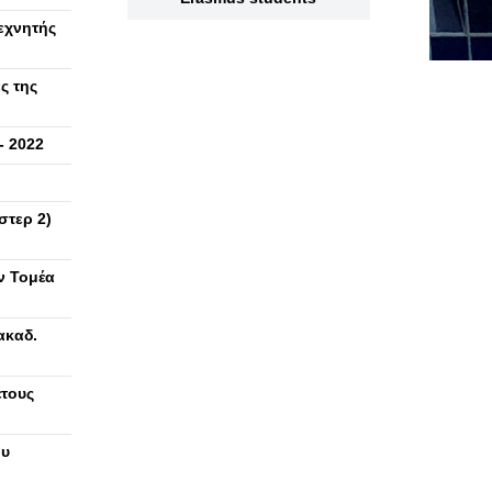
εχνητής
ς της
- 2022
στερ 2)
ν Τομέα
ακαδ.
έτους
ου