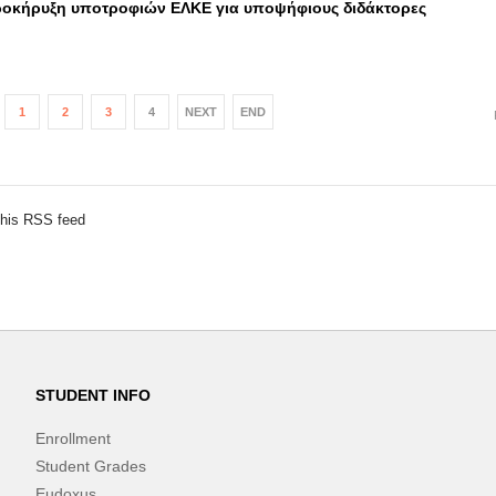
οκήρυξη υποτροφιών ΕΛΚΕ για υποψήφιους διδάκτορες
1
2
3
4
NEXT
END
this RSS feed
STUDENT INFO
Enrollment
Student Grades
Eudoxus