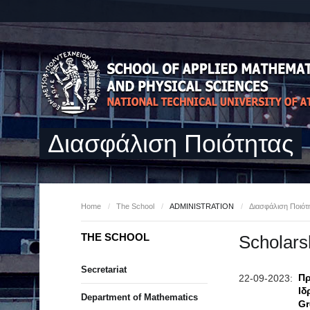
Διασφάλιση Ποιότητας
Home
/
The School
/
ADMINISTRATION
/
Διασφάλιση Ποιότ
THE SCHOOL
Scholars
Secretariat
Πρ
22-09-2023:
Ιδ
Department of Mathematics
Gr