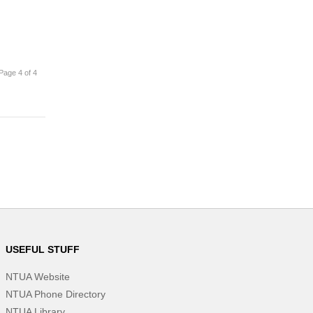
Page 4 of 4
USEFUL STUFF
NTUA Website
NTUA Phone Directory
NTUA Library