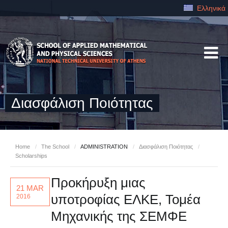
Ελληνικά
Διασφάλιση Ποιότητας
Home
/
The School
/
ADMINISTRATION
/
Διασφάλιση Ποιότητας
/
Scholarships
Προκήρυξη μιας
21 MAR
υποτροφίας ΕΛΚΕ, Τομέα
2016
Μηχανικής της ΣΕΜΦΕ