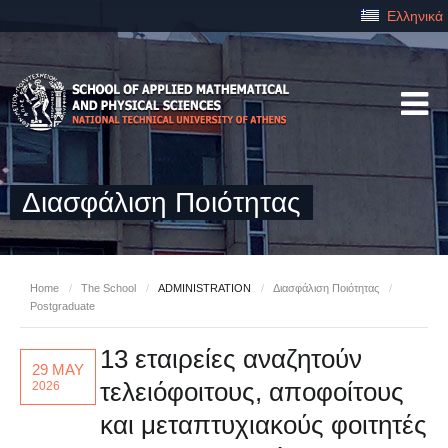
Ελληνικά
Διασφάλιση Ποιότητας
Home
/
The School
/
ADMINISTRATION
/
Διασφάλιση Ποιότητας
/
Postgraduate
13 εταιρείες αναζητούν
29 MAY
τελειόφοιτους, αποφοίτους
2026
και μεταπτυχιακούς φοιτητές