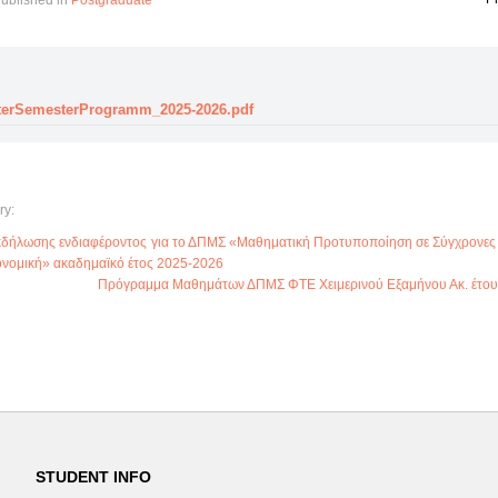
ublished in
Postgraduate
erSemesterProgramm_2025-2026.pdf
ry:
κδήλωσης ενδιαφέροντος για το ΔΠΜΣ «Μαθηματική Προτυποποίηση σε Σύγχρονες 
ονομική» ακαδημαϊκό έτος 2025-2026
Πρόγραμμα Μαθημάτων ΔΠΜΣ ΦΤΕ Χειμερινού Εξαμήνου Ακ. έτου
STUDENT INFO