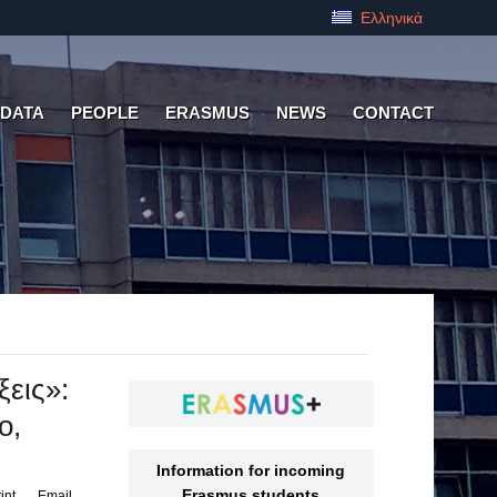
Ελληνικά
 DATA
PEOPLE
ERASMUS
NEWS
CONTACT
εις»:
ο,
Information for incoming
Erasmus students
int
Email