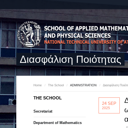
Διασφάλιση Ποιότητας
Home
/
The School
/
ADMINISTRATION
/
Διασφάλιση Ποιότ
THE SCHOOL
Δ
24 SEP
ω
2025
Secretariat
α
Department of Mathematics