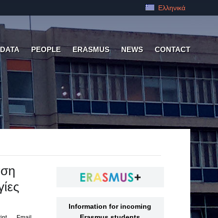
Ελληνικά
 DATA
PEOPLE
ERASMUS
NEWS
CONTACT
αση
γίες
Information for incoming
Erasmus students
int
Email