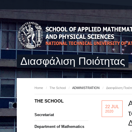
Διασφάλιση Ποιότητας
Home
/
The School
/
ADMINISTRATION
/
Διασφάλιση Ποιότ
THE SCHOOL
Α
22 JUL
τ
2020
Secretariat
Δ
Department of Mathematics