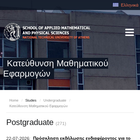
Ελληνικά
Κατεύθυνση Μαθηματικού
Εφαρμογών
Home
/
Studies
/
Undergraduate
/
Κατεύθυνση Μαθηματικού Εφαρμογών
Postgraduate
(271)
Πρόσκληση εκδήλωσης ενδιαφέροντος για το
22-07-2026: