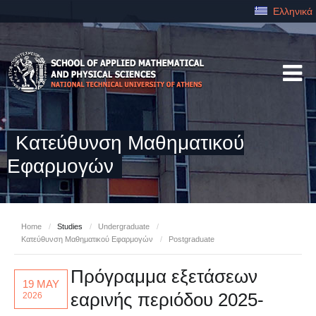
Ελληνικά
Κατεύθυνση Μαθηματικού
Εφαρμογών
Home
/
Studies
/
Undergraduate
/
Κατεύθυνση Μαθηματικού Εφαρμογών
/
Postgraduate
Πρόγραμμα εξετάσεων
19 MAY
εαρινής περιόδου 2025-
2026