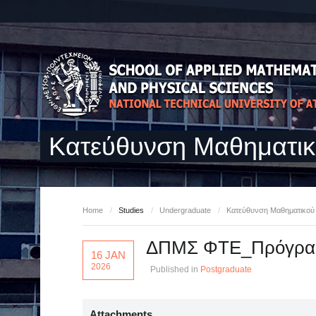
Κατεύθυνση Μαθηματι
Home
/
Studies
/
Undergraduate
/
Κατεύθυνση Μαθηματικο
ΔΠΜΣ ΦΤΕ_Πρόγραμμ
16 JAN
2026
Published in
Postgraduate
Attachments