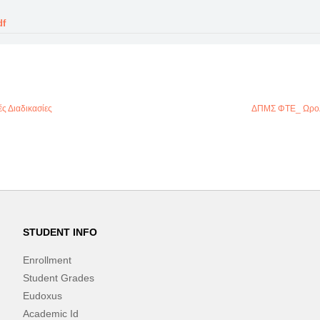
df
ς Διαδικασίες
ΔΠΜΣ ΦΤΕ_ Ωρολό
STUDENT INFO
Enrollment
Student Grades
Eudoxus
Academic Id