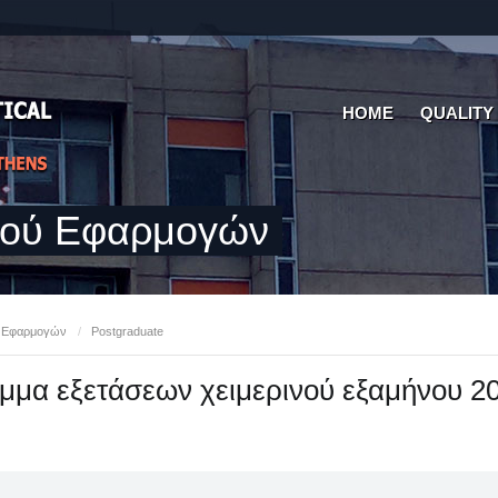
HOME
QUALITY
κού Εφαρμογών
ύ Εφαρμογών
/
Postgraduate
α εξετάσεων χειμερινού εξαμήνου 2