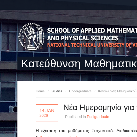
Κατεύθυνση Μαθηματι
Home
/
Studies
/
Undergraduate
/
Κατεύθυνση Μαθηματικο
Νέα Ημερομηνία για 
14 JAN
2026
Published in
Postgraduate
Η εξέταση του μαθήματος Στοχαστικές Διαδικασί