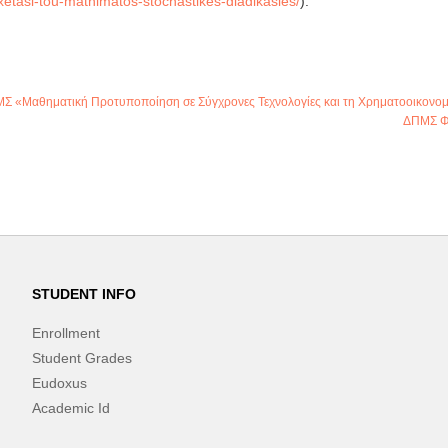
xetasi-tou-mathimatos-stochastikes-diadikasies/
).
Σ «Μαθηματική Προτυποποίηση σε Σύγχρονες Τεχνολογίες και τη Χρηματοοικονομ
ΔΠΜΣ ΦΤ
STUDENT INFO
Enrollment
Student Grades
Eudoxus
Academic Id