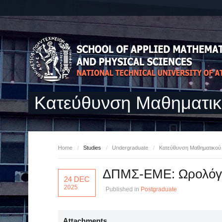
Κατεύθυνση Μαθηματι
Home
/
Studies
/
Undergraduate
/
Κατεύθυνση Μαθηματικο
ΔΠΜΣ-ΕΜΕ: Ωρολόγιο
24 DEC
2025
Published in
Postgraduate
Attachments