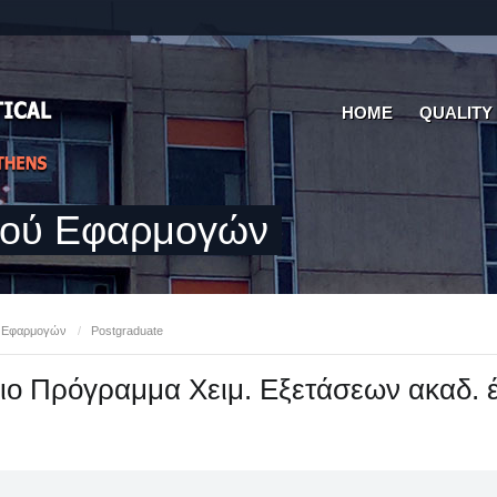
HOME
QUALITY
κού Εφαρμογών
ύ Εφαρμογών
/
Postgraduate
 Πρόγραμμα Χειμ. Εξετάσεων ακαδ. έ