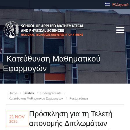
Ελληνικά
Κατεύθυνση Μαθηματικού
Εφαρμογών
Home
/
Studies
/
Undergraduate
/
Κατεύθυνση Μαθηματικού Εφαρμογών
/
Postgraduate
Πρόσκληση για τη Τελετή
21 NOV
απονομής Διπλωμάτων
2025