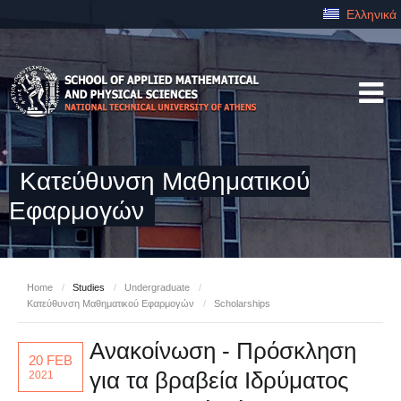
Ελληνικά
Κατεύθυνση Μαθηματικού
Εφαρμογών
Home
/
Studies
/
Undergraduate
/
Κατεύθυνση Μαθηματικού Εφαρμογών
/
Scholarships
Ανακοίνωση - Πρόσκληση
20 FEB
για τα βραβεία Ιδρύματος
2021