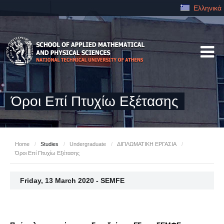
Ελληνικά
Όροι Επί Πτυχίω Εξέτασης
Home
/
Studies
/
Undergraduate
/
ΔΙΠΛΩΜΑΤΙΚΗ ΕΡΓΑΣΙΑ
/
Όροι Επί Πτυχίω Εξέτασης
Friday, 13 March 2020 - SEMFE