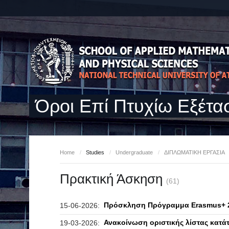
Όροι Επί Πτυχίω Εξέτα
Home
/
Studies
/
Undergraduate
/
ΔΙΠΛΩΜΑΤΙΚΗ ΕΡΓΑΣΙΑ
Πρακτική Άσκηση
(61)
Πρόσκληση Πρόγραμμα Erasmus+ 2
15-06-2026:
Ανακοίνωση οριστικής λίστας κατ
19-03-2026: