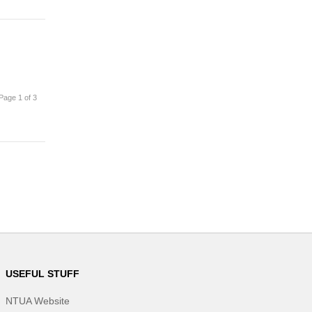
Page 1 of 3
USEFUL STUFF
NTUA Website