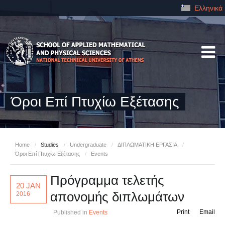
Ελληνικά
Όροι Επί Πτυχίω Εξέτασης
Home
/
Studies
/
Undergraduate
/
ΔΙΠΛΩΜΑΤΙΚΗ ΕΡΓΑΣΙΑ
/
Όροι Επί Πτυχίω Εξέτασης
/
Events
Πρόγραμμα τελετής
20 JAN
απονομής διπλωμάτων
2016
Print
Email
Published in
Events