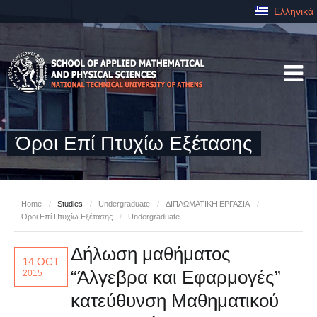
Ελληνικά
Όροι Επί Πτυχίω Εξέτασης
Home
/
Studies
/
Undergraduate
/
ΔΙΠΛΩΜΑΤΙΚΗ ΕΡΓΑΣΙΑ
/
Όροι Επί Πτυχίω Εξέτασης
/
Undergraduate
Δήλωση μαθήματος
14 OCT
“Άλγεβρα και Εφαρμογές”
2015
κατεύθυνση Μαθηματικού