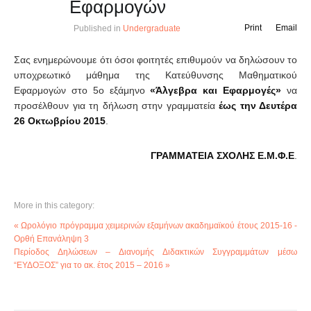
Εφαρμογών
Print
Email
Published in
Undergraduate
Σας ενημερώνουμε ότι όσοι φοιτητές επιθυμούν να δηλώσουν το
υποχρεωτικό μάθημα της Κατεύθυνσης Μαθηματικού
Εφαρμογών στο 5ο εξάμηνο
«Άλγεβρα και Εφαρμογές»
να
προσέλθουν για τη δήλωση στην γραμματεία
έως την Δευτέρα
26 Οκτωβρίου 2015
.
ΓΡΑΜΜΑΤΕΙΑ ΣΧΟΛΗΣ Ε.Μ.Φ.Ε
.
More in this category:
« Ωρολόγιο πρόγραμμα χειμερινών εξαμήνων ακαδημαϊκού έτους 2015-16 -
Ορθή Επανάληψη 3
Περίοδος Δηλώσεων – Διανομής Διδακτικών Συγγραμμάτων μέσω
“ΕΥΔΟΞΟΣ” για το ακ. έτος 2015 – 2016 »