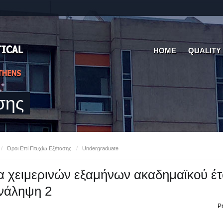
HOME
QUALITY
σης
/
Όροι Επί Πτυχίω Εξέτασης
/
Undergraduate
 χειμερινών εξαμήνων ακαδημαϊκού έτ
νάληψη 2
Pr