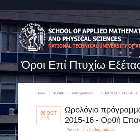
Όροι Επί Πτυχίω Εξέτα
Home
/
Studies
/
Undergraduate
/
ΔΙΠΛΩΜΑΤΙΚΗ ΕΡΓΑΣΙΑ
Ωρολόγιο πρόγραμμα
06 OCT
2015-16 - Ορθή Επα
2015
Published in
Undergraduate