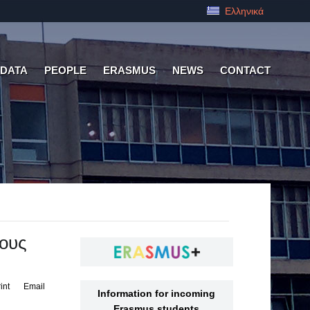
Ελληνικά
 DATA
PEOPLE
ERASMUS
NEWS
CONTACT
ους
int
Email
Information for incoming
Erasmus students