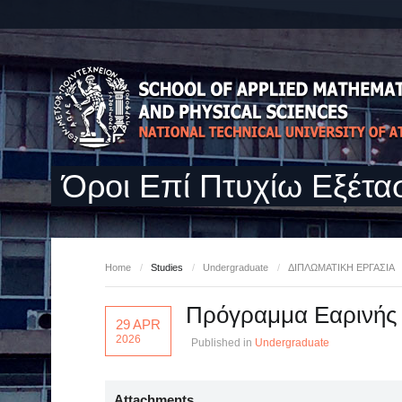
Όροι Επί Πτυχίω Εξέτα
Home
/
Studies
/
Undergraduate
/
ΔΙΠΛΩΜΑΤΙΚΗ ΕΡΓΑΣΙΑ
Πρόγραμμα Εαρινής 
29 APR
2026
Published in
Undergraduate
Attachments