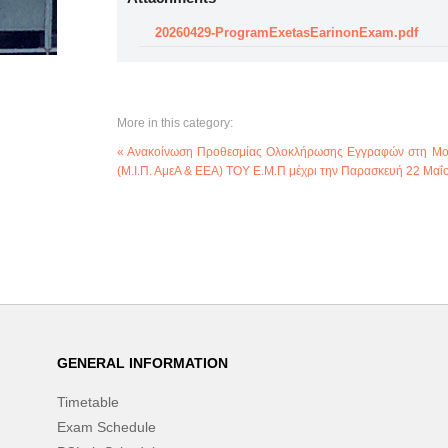
20260429-ProgramExetasEarinonExam.pdf
More in this category:
« Ανακοίνωση Προθεσμίας Ολοκλήρωσης Εγγραφών στη Μονά
(Μ.Ι.Π. ΑμεΑ & ΕΕΑ) ΤΟΥ Ε.Μ.Π μέχρι την Παρασκευή 22 Μαΐ
GENERAL INFORMATION
Timetable
Exam Schedule