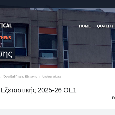
HOME
QUALITY
σης
/
Όροι Επί Πτυχίω Εξέτασης
/
Undergraduate
Εξεταστικής 2025-26 ΟΕ1
Pr