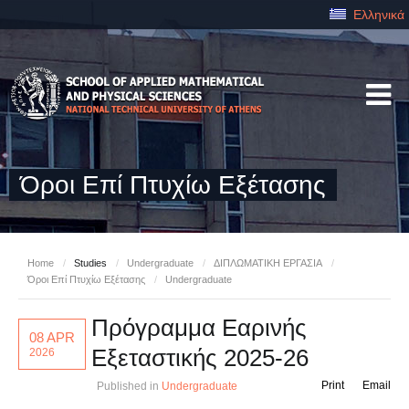
Ελληνικά
Όροι Επί Πτυχίω Εξέτασης
Home
/
Studies
/
Undergraduate
/
ΔΙΠΛΩΜΑΤΙΚΗ ΕΡΓΑΣΙΑ
/
Όροι Επί Πτυχίω Εξέτασης
/
Undergraduate
Πρόγραμμα Εαρινής
08 APR
Εξεταστικής 2025-26
2026
Print
Email
Published in
Undergraduate