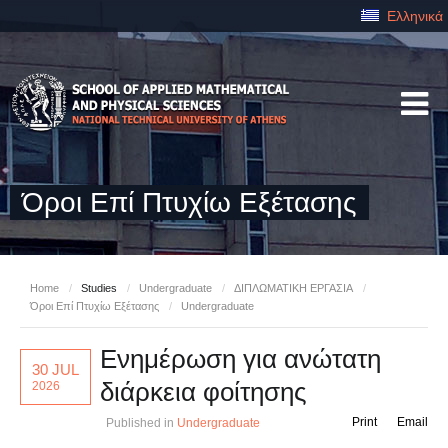
Ελληνικά
Όροι Επί Πτυχίω Εξέτασης
Home
/
Studies
/
Undergraduate
/
ΔΙΠΛΩΜΑΤΙΚΗ ΕΡΓΑΣΙΑ
/
Όροι Επί Πτυχίω Εξέτασης
/
Undergraduate
Ενημέρωση για ανώτατη
30 JUL
διάρκεια φοίτησης
2026
Print
Email
Published in
Undergraduate