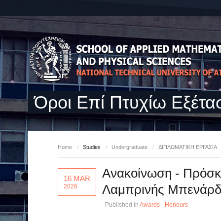
Όροι Επί Πτυχίω Εξέτα
Home
/
Studies
/
Undergraduate
/
ΔΙΠΛΩΜΑΤΙΚΗ ΕΡΓΑΣΙΑ
Ανακοίνωση - Πρόσκ
16 MAR
Λαμπρινής Μπενάρδ
2026
Published in
Awards - Honours