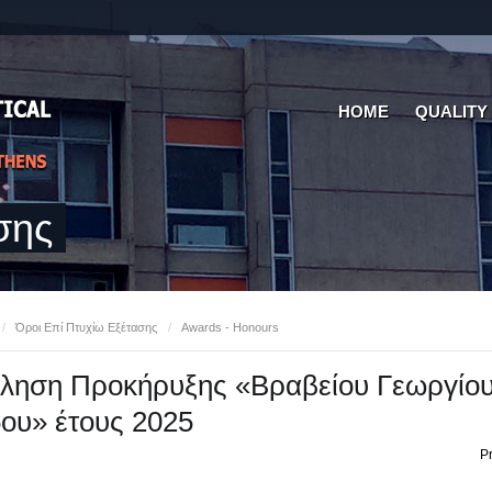
HOME
QUALITY
σης
/
Όροι Επί Πτυχίω Εξέτασης
/
Awards - Honours
ληση Προκήρυξης «Βραβείου Γεωργίου
ου» έτους 2025
Pr