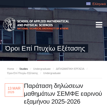
Ελληνικά
Όροι Επί Πτυχίω Εξέτασης
Home
/
Studies
/
Undergraduate
/
ΔΙΠΛΩΜΑΤΙΚΗ ΕΡΓΑΣΙΑ
/
Όροι Επί Πτυχίω Εξέτασης
/
Undergraduate
Παράταση δηλώσεων
13 MAR
μαθημάτων ΣΕΜΦΕ εαρινού
2026
εξαμήνου 2025-2026