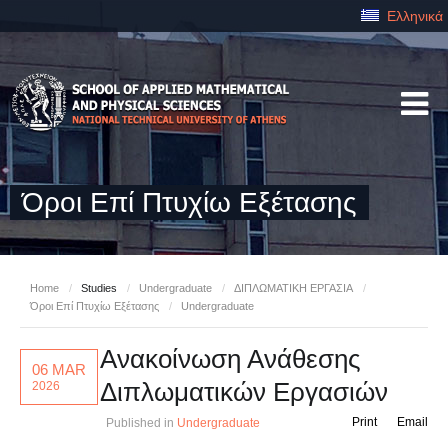
Ελληνικά
Όροι Επί Πτυχίω Εξέτασης
Home
/
Studies
/
Undergraduate
/
ΔΙΠΛΩΜΑΤΙΚΗ ΕΡΓΑΣΙΑ
/
Όροι Επί Πτυχίω Εξέτασης
/
Undergraduate
Ανακοίνωση Ανάθεσης
06 MAR
Διπλωματικών Εργασιών
2026
Print
Email
Published in
Undergraduate