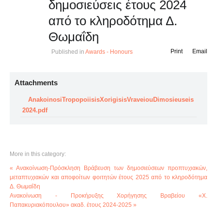
δημοσιεύσεις έτους 2024
από το κληροδότημα Δ.
Θωμαΐδη
Print
Email
Published in
Awards - Honours
Attachments
AnakoinosiTropopoiisisXorigisisVraveiouDimosieuseis
2024.pdf
More in this category:
« Ανακοίνωση-Πρόσκληση Βράβευση των δημοσιεύσεων προπτυχιακών,
μεταπτυχιακών και αποφοίτων φοιτητών έτους 2025 από το κληροδότημα
Δ. Θωμαΐδη
Ανακοίνωση - Προκήρυξης Χορήγησης Βραβείου «Χ.
Παπακυριακόπουλου» ακαδ. έτους 2024-2025 »