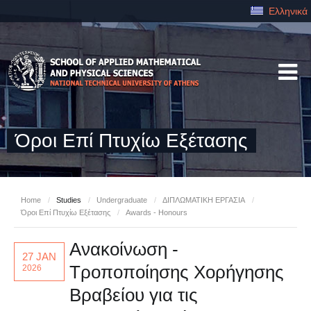
Ελληνικά
Όροι Επί Πτυχίω Εξέτασης
Home
/
Studies
/
Undergraduate
/
ΔΙΠΛΩΜΑΤΙΚΗ ΕΡΓΑΣΙΑ
/
Όροι Επί Πτυχίω Εξέτασης
/
Awards - Honours
Ανακοίνωση -
27 JAN
Τροποποίησης Χορήγησης
2026
Βραβείου για τις