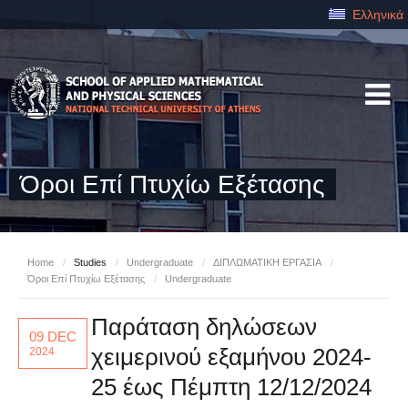
Ελληνικά
Όροι Επί Πτυχίω Εξέτασης
Home
/
Studies
/
Undergraduate
/
ΔΙΠΛΩΜΑΤΙΚΗ ΕΡΓΑΣΙΑ
/
Όροι Επί Πτυχίω Εξέτασης
/
Undergraduate
Παράταση δηλώσεων
09 DEC
χειμερινού εξαμήνου 2024-
2024
25 έως Πέμπτη 12/12/2024