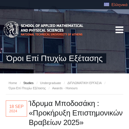
Ελληνικά
Όροι Επί Πτυχίω Εξέτασης
Home
/
Studies
/
Undergraduate
/
ΔΙΠΛΩΜΑΤΙΚΗ ΕΡΓΑΣΙΑ
/
Όροι Επί Πτυχίω Εξέτασης
/
Awards - Honours
Ίδρυμα Μποδοσάκη :
18 SEP
«Προκήρυξη Επιστημονικών
2024
Βραβείων 2025»