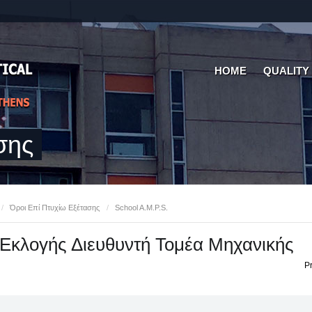
HOME
QUALITY
σης
/
Όροι Επί Πτυχίω Εξέτασης
/
School A.M.P.S.
 Εκλογής Διευθυντή Τομέα Μηχανικής
Pr