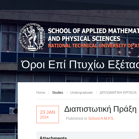
Όροι Επί Πτυχίω Εξέτα
Home
/
Studies
/
Undergraduate
/
ΔΙΠΛΩΜΑΤΙΚΗ ΕΡΓΑΣΙΑ
Διαπιστωτική Πράξη
23 JAN
2024
Published in
School A.M.P.S.
Attachments