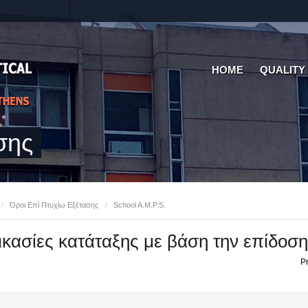
HOME
QUALITY
σης
/
Όροι Επί Πτυχίω Εξέτασης
/
School A.M.P.S.
ικασίες κατάταξης με βάση την επίδοση
Pr