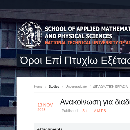
Όροι Επί Πτυχίω Εξέτα
Home
/
Studies
/
Undergraduate
/
ΔΙΠΛΩΜΑΤΙΚΗ ΕΡΓΑΣΙΑ
Ανακοίνωση για διαδ
13 NOV
2023
Published in
School A.M.P.S.
Attachments