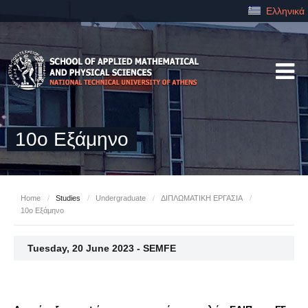
Ελληνικά
10ο Εξάμηνο
Home
/
Studies
/
Undergraduate
/
ΔΙΠΛΩΜΑΤΙΚΗ ΕΡΓΑΣΙΑ
/
10ο Εξάμηνο
Tuesday, 20 June 2023 - SEMFE