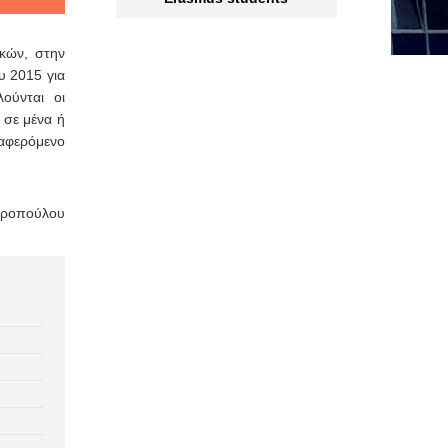
κών, στην
υ 2015 για
ούνται οι
 σε μένα ή
αφερόμενο
προπούλου