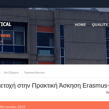
HOME
QUALITY
/
10ο Εξάμηνο
/
Πρακτική Άσκηση
ετοχή στην Πρακτική Άσκηση Erasmus
Pr
30η Ιουνίου 2015