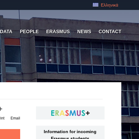
Ελληνικά
 DATA
PEOPLE
ERASMUS
NEWS
CONTACT
+
int
Email
Information for incoming
Erasmus students