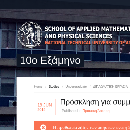
10ο Εξάμηνο
Home
/
Studies
/
Undergraduate
/
ΔΙΠΛΩΜΑΤΙΚΗ ΕΡΓΑΣΙΑ
Πρόσκληση για συμμ
19 JUN
2015
Published in
Πρακτική Άσκηση
Η προθεσμία λήξης των αιτήσεων είναι η 