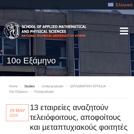
Ελληνικά
10ο Εξάμηνο
Home
/
Studies
/
Undergraduate
/
ΔΙΠΛΩΜΑΤΙΚΗ ΕΡΓΑΣΙΑ
/
10ο Εξάμηνο
/
Postgraduate
13 εταιρείες αναζητούν
29 MAY
τελειόφοιτους, αποφοίτους
2026
και μεταπτυχιακούς φοιτητές