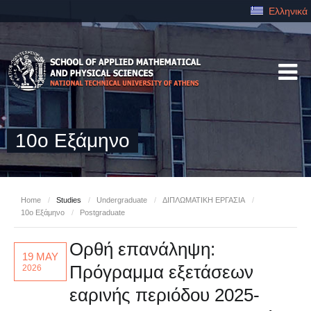
Ελληνικά
10ο Εξάμηνο
Home
/
Studies
/
Undergraduate
/
ΔΙΠΛΩΜΑΤΙΚΗ ΕΡΓΑΣΙΑ
/
10ο Εξάμηνο
/
Postgraduate
Ορθή επανάληψη:
19 MAY
Πρόγραμμα εξετάσεων
2026
εαρινής περιόδου 2025-