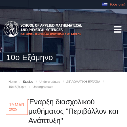
Ελληνικά
10ο Εξάμηνο
Home
/
Studies
/
Undergraduate
/
ΔΙΠΛΩΜΑΤΙΚΗ ΕΡΓΑΣΙΑ
/
10ο Εξάμηνο
/
Undergraduate
Έναρξη διασχολικού
19 MAR
μαθήματος "Περιβάλλον και
2025
Ανάπτυξη"